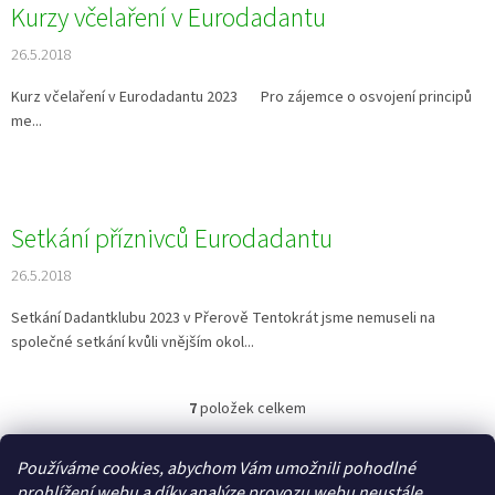
Kurzy včelaření v Eurodadantu
26.5.2018
Kurz včelaření v Eurodadantu 2023 Pro zájemce o osvojení principů
me...
Setkání příznivců Eurodadantu
26.5.2018
Setkání Dadantklubu 2023 v Přerově Tentokrát jsme nemuseli na
společné setkání kvůli vnějším okol...
7
položek celkem
O
v
l
Z
Používáme cookies, abychom Vám umožnili pohodlné
á
á
prohlížení webu a díky analýze provozu webu neustále
Oprava čelního skla auta.