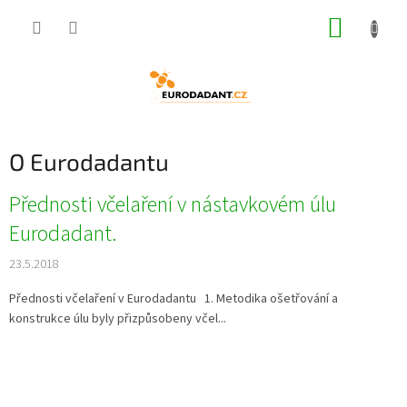
Přejít
NÁKUP
na
obsah
KOŠÍK
O Eurodadantu
V
Přednosti včelaření v nástavkovém úlu
ý
Eurodadant.
p
i
23.5.2018
s
č
Přednosti včelaření v Eurodadantu 1. Metodika ošetřování a
l
konstrukce úlu byly přizpůsobeny včel...
á
n
k
ů